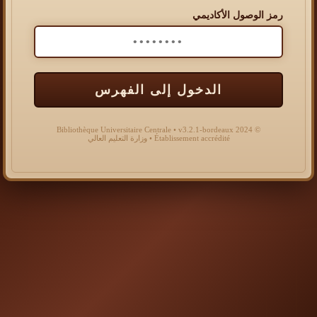
رمز الوصول الأكاديمي
الدخول إلى الفهرس
© 2024 Bibliothèque Universitaire Centrale • v3.2.1-bordeaux
Établissement accrédité • وزارة التعليم العالي