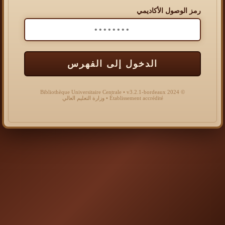
رمز الوصول الأكاديمي
الدخول إلى الفهرس
© 2024 Bibliothèque Universitaire Centrale • v3.2.1-bordeaux
Établissement accrédité • وزارة التعليم العالي