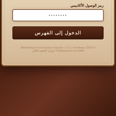
رمز الوصول الأكاديمي
الدخول إلى الفهرس
© 2024 Bibliothèque Universitaire Centrale • v3.2.1-bordeaux
Établissement accrédité • وزارة التعليم العالي