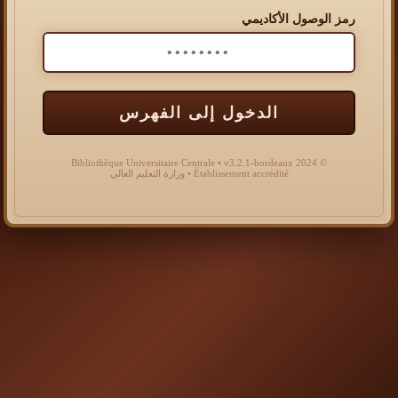
رمز الوصول الأكاديمي
الدخول إلى الفهرس
© 2024 Bibliothèque Universitaire Centrale • v3.2.1-bordeaux
Établissement accrédité • وزارة التعليم العالي