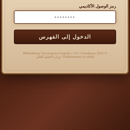
رمز الوصول الأكاديمي
الدخول إلى الفهرس
© 2024 Bibliothèque Universitaire Centrale • v3.2.1-bordeaux
Établissement accrédité • وزارة التعليم العالي