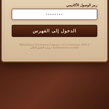
رمز الوصول الأكاديمي
الدخول إلى الفهرس
© 2024 Bibliothèque Universitaire Centrale • v3.2.1-bordeaux
Établissement accrédité • وزارة التعليم العالي