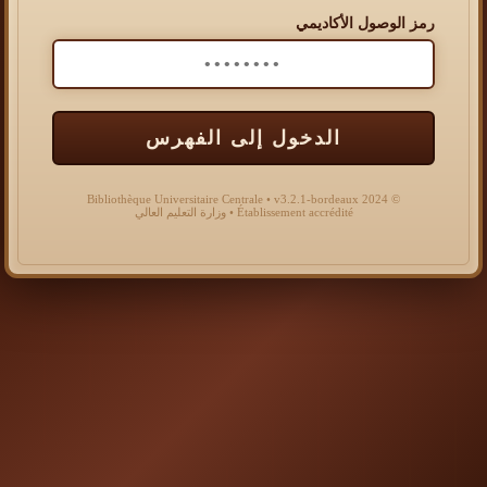
رمز الوصول الأكاديمي
الدخول إلى الفهرس
© 2024 Bibliothèque Universitaire Centrale • v3.2.1-bordeaux
Établissement accrédité • وزارة التعليم العالي