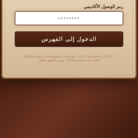
رمز الوصول الأكاديمي
الدخول إلى الفهرس
© 2024 Bibliothèque Universitaire Centrale • v3.2.1-bordeaux
Établissement accrédité • وزارة التعليم العالي