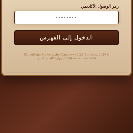
رمز الوصول الأكاديمي
الدخول إلى الفهرس
© 2024 Bibliothèque Universitaire Centrale • v3.2.1-bordeaux
Établissement accrédité • وزارة التعليم العالي