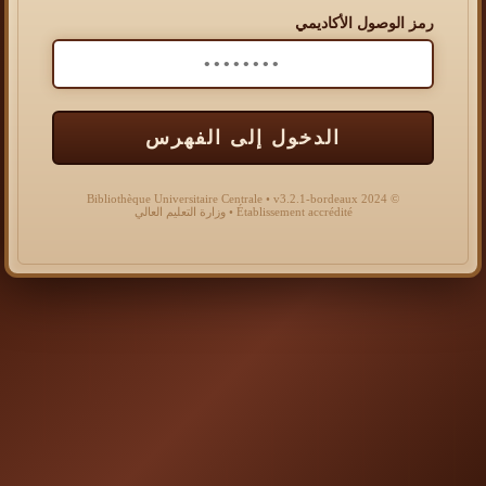
رمز الوصول الأكاديمي
الدخول إلى الفهرس
© 2024 Bibliothèque Universitaire Centrale • v3.2.1-bordeaux
Établissement accrédité • وزارة التعليم العالي