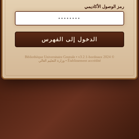
رمز الوصول الأكاديمي
الدخول إلى الفهرس
© 2024 Bibliothèque Universitaire Centrale • v3.2.1-bordeaux
Établissement accrédité • وزارة التعليم العالي