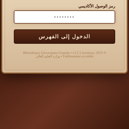
رمز الوصول الأكاديمي
الدخول إلى الفهرس
© 2024 Bibliothèque Universitaire Centrale • v3.2.1-bordeaux
Établissement accrédité • وزارة التعليم العالي