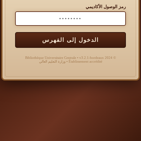
رمز الوصول الأكاديمي
الدخول إلى الفهرس
© 2024 Bibliothèque Universitaire Centrale • v3.2.1-bordeaux
Établissement accrédité • وزارة التعليم العالي