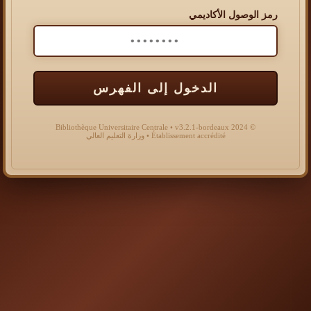
رمز الوصول الأكاديمي
الدخول إلى الفهرس
© 2024 Bibliothèque Universitaire Centrale • v3.2.1-bordeaux
Établissement accrédité • وزارة التعليم العالي