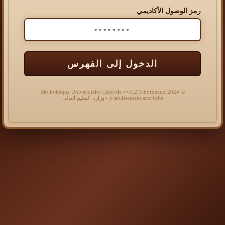
رمز الوصول الأكاديمي
الدخول إلى الفهرس
© 2024 Bibliothèque Universitaire Centrale • v3.2.1-bordeaux
Établissement accrédité • وزارة التعليم العالي