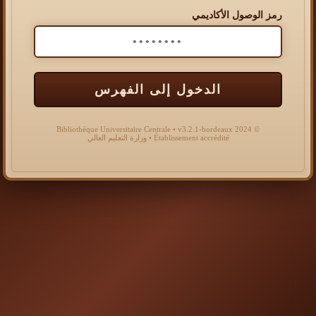
رمز الوصول الأكاديمي
الدخول إلى الفهرس
© 2024 Bibliothèque Universitaire Centrale • v3.2.1-bordeaux
Établissement accrédité • وزارة التعليم العالي