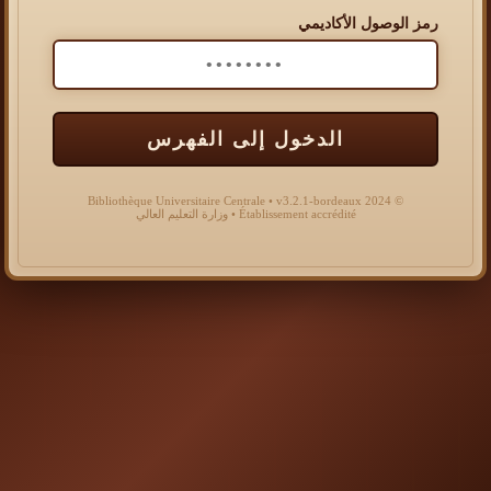
رمز الوصول الأكاديمي
الدخول إلى الفهرس
© 2024 Bibliothèque Universitaire Centrale • v3.2.1-bordeaux
Établissement accrédité • وزارة التعليم العالي