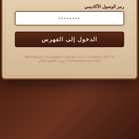
رمز الوصول الأكاديمي
الدخول إلى الفهرس
© 2024 Bibliothèque Universitaire Centrale • v3.2.1-bordeaux
Établissement accrédité • وزارة التعليم العالي