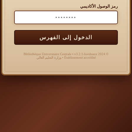
رمز الوصول الأكاديمي
الدخول إلى الفهرس
© 2024 Bibliothèque Universitaire Centrale • v3.2.1-bordeaux
Établissement accrédité • وزارة التعليم العالي