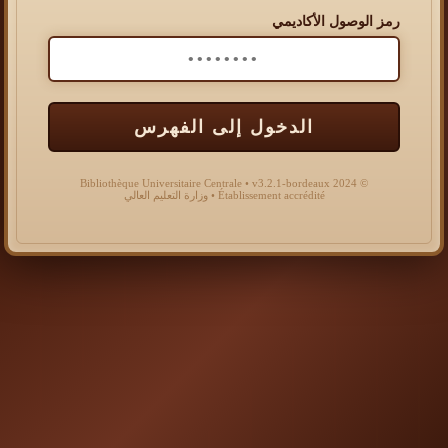
رمز الوصول الأكاديمي
الدخول إلى الفهرس
© 2024 Bibliothèque Universitaire Centrale • v3.2.1-bordeaux
Établissement accrédité • وزارة التعليم العالي