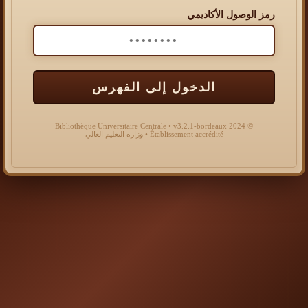
رمز الوصول الأكاديمي
الدخول إلى الفهرس
© 2024 Bibliothèque Universitaire Centrale • v3.2.1-bordeaux
Établissement accrédité • وزارة التعليم العالي