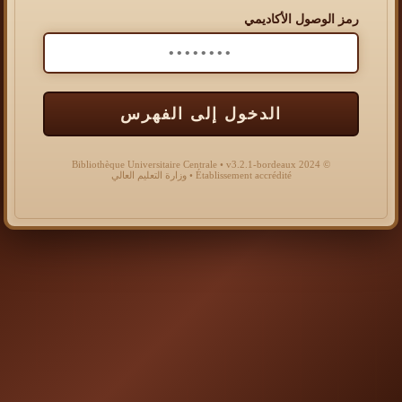
رمز الوصول الأكاديمي
الدخول إلى الفهرس
© 2024 Bibliothèque Universitaire Centrale • v3.2.1-bordeaux
Établissement accrédité • وزارة التعليم العالي