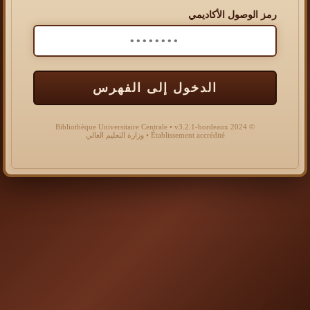
رمز الوصول الأكاديمي
الدخول إلى الفهرس
© 2024 Bibliothèque Universitaire Centrale • v3.2.1-bordeaux
Établissement accrédité • وزارة التعليم العالي