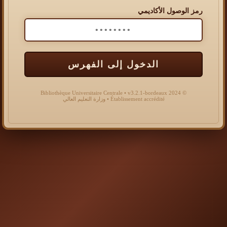
رمز الوصول الأكاديمي
الدخول إلى الفهرس
© 2024 Bibliothèque Universitaire Centrale • v3.2.1-bordeaux
Établissement accrédité • وزارة التعليم العالي