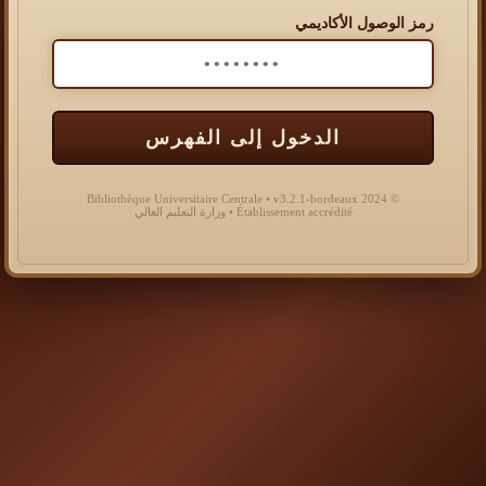
رمز الوصول الأكاديمي
الدخول إلى الفهرس
© 2024 Bibliothèque Universitaire Centrale • v3.2.1-bordeaux
Établissement accrédité • وزارة التعليم العالي