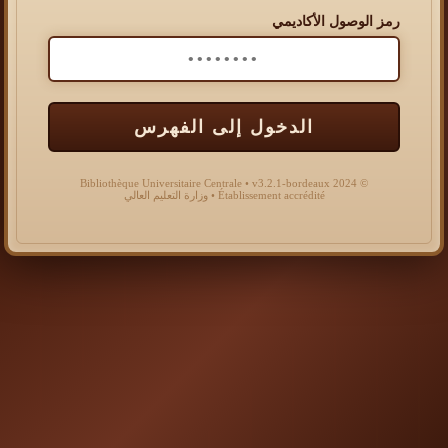
رمز الوصول الأكاديمي
الدخول إلى الفهرس
© 2024 Bibliothèque Universitaire Centrale • v3.2.1-bordeaux
Établissement accrédité • وزارة التعليم العالي