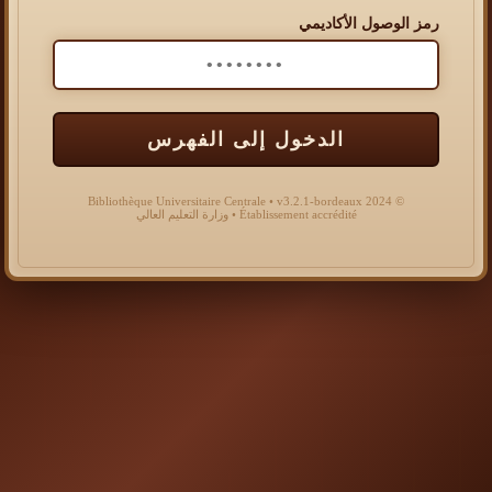
رمز الوصول الأكاديمي
الدخول إلى الفهرس
© 2024 Bibliothèque Universitaire Centrale • v3.2.1-bordeaux
Établissement accrédité • وزارة التعليم العالي