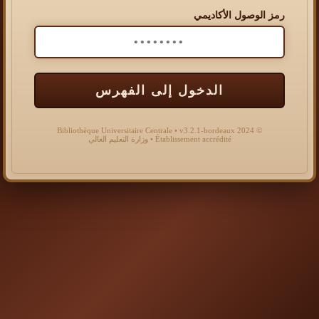
رمز الوصول الأكاديمي
الدخول إلى الفهرس
© 2024 Bibliothèque Universitaire Centrale • v3.2.1-bordeaux
Établissement accrédité • وزارة التعليم العالي