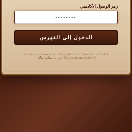
رمز الوصول الأكاديمي
الدخول إلى الفهرس
© 2024 Bibliothèque Universitaire Centrale • v3.2.1-bordeaux
Établissement accrédité • وزارة التعليم العالي