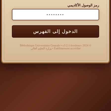
رمز الوصول الأكاديمي
الدخول إلى الفهرس
© 2024 Bibliothèque Universitaire Centrale • v3.2.1-bordeaux
Établissement accrédité • وزارة التعليم العالي