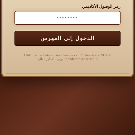
رمز الوصول الأكاديمي
الدخول إلى الفهرس
© 2024 Bibliothèque Universitaire Centrale • v3.2.1-bordeaux
Établissement accrédité • وزارة التعليم العالي