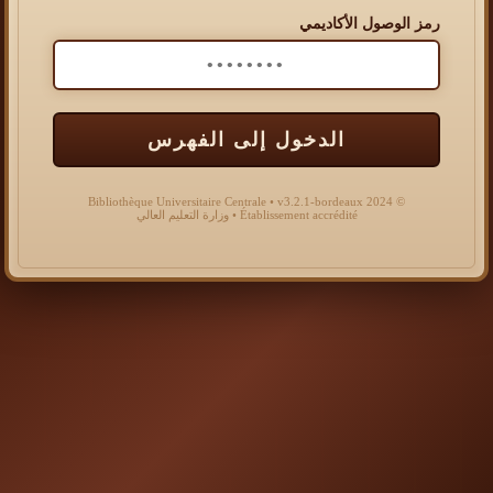
رمز الوصول الأكاديمي
الدخول إلى الفهرس
© 2024 Bibliothèque Universitaire Centrale • v3.2.1-bordeaux
Établissement accrédité • وزارة التعليم العالي