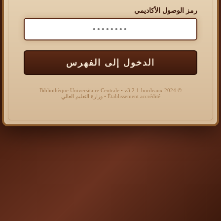
رمز الوصول الأكاديمي
الدخول إلى الفهرس
© 2024 Bibliothèque Universitaire Centrale • v3.2.1-bordeaux
Établissement accrédité • وزارة التعليم العالي