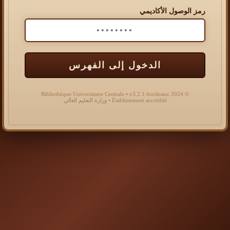
رمز الوصول الأكاديمي
الدخول إلى الفهرس
© 2024 Bibliothèque Universitaire Centrale • v3.2.1-bordeaux
Établissement accrédité • وزارة التعليم العالي