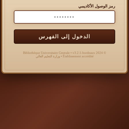
رمز الوصول الأكاديمي
الدخول إلى الفهرس
© 2024 Bibliothèque Universitaire Centrale • v3.2.1-bordeaux
Établissement accrédité • وزارة التعليم العالي