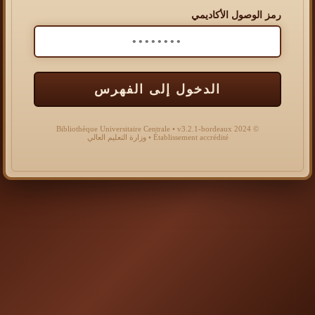
رمز الوصول الأكاديمي
الدخول إلى الفهرس
© 2024 Bibliothèque Universitaire Centrale • v3.2.1-bordeaux
Établissement accrédité • وزارة التعليم العالي