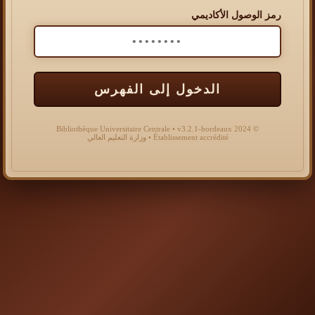
رمز الوصول الأكاديمي
الدخول إلى الفهرس
© 2024 Bibliothèque Universitaire Centrale • v3.2.1-bordeaux
Établissement accrédité • وزارة التعليم العالي