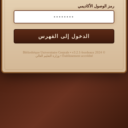
رمز الوصول الأكاديمي
الدخول إلى الفهرس
© 2024 Bibliothèque Universitaire Centrale • v3.2.1-bordeaux
Établissement accrédité • وزارة التعليم العالي