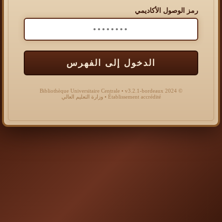
رمز الوصول الأكاديمي
الدخول إلى الفهرس
© 2024 Bibliothèque Universitaire Centrale • v3.2.1-bordeaux
Établissement accrédité • وزارة التعليم العالي