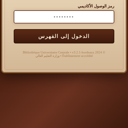
رمز الوصول الأكاديمي
الدخول إلى الفهرس
© 2024 Bibliothèque Universitaire Centrale • v3.2.1-bordeaux
Établissement accrédité • وزارة التعليم العالي