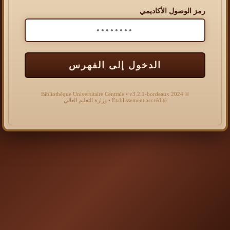
رمز الوصول الأكاديمي
الدخول إلى الفهرس
© 2024 Bibliothèque Universitaire Centrale • v3.2.1-bordeaux
Établissement accrédité • وزارة التعليم العالي