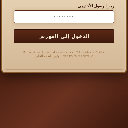
رمز الوصول الأكاديمي
الدخول إلى الفهرس
© 2024 Bibliothèque Universitaire Centrale • v3.2.1-bordeaux
Établissement accrédité • وزارة التعليم العالي