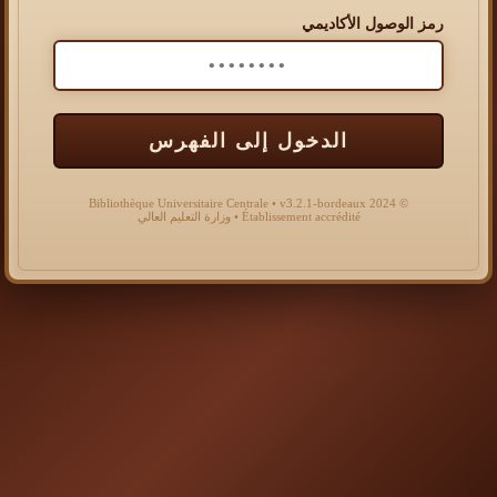
رمز الوصول الأكاديمي
الدخول إلى الفهرس
© 2024 Bibliothèque Universitaire Centrale • v3.2.1-bordeaux
Établissement accrédité • وزارة التعليم العالي