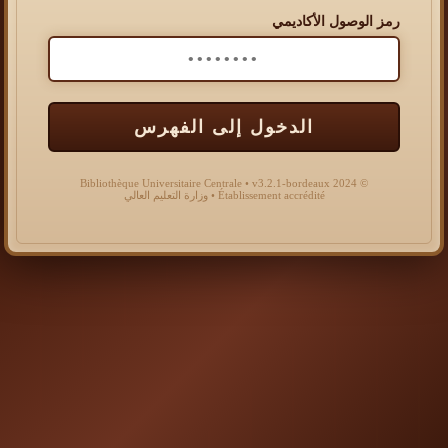
رمز الوصول الأكاديمي
الدخول إلى الفهرس
© 2024 Bibliothèque Universitaire Centrale • v3.2.1-bordeaux
Établissement accrédité • وزارة التعليم العالي