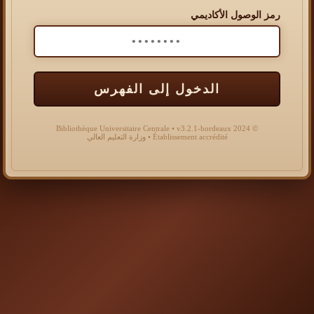
رمز الوصول الأكاديمي
الدخول إلى الفهرس
© 2024 Bibliothèque Universitaire Centrale • v3.2.1-bordeaux
Établissement accrédité • وزارة التعليم العالي