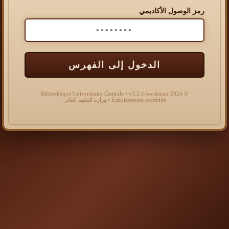
رمز الوصول الأكاديمي
الدخول إلى الفهرس
© 2024 Bibliothèque Universitaire Centrale • v3.2.1-bordeaux
Établissement accrédité • وزارة التعليم العالي