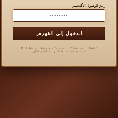
رمز الوصول الأكاديمي
الدخول إلى الفهرس
© 2024 Bibliothèque Universitaire Centrale • v3.2.1-bordeaux
Établissement accrédité • وزارة التعليم العالي