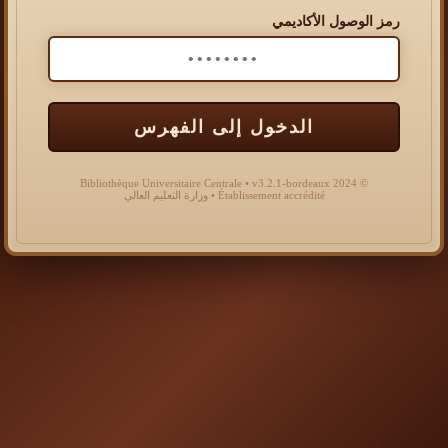
رمز الوصول الأكاديمي
الدخول إلى الفهرس
© 2024 Bibliothèque Universitaire Centrale • v3.2.1-bordeaux
Établissement accrédité • وزارة التعليم العالي