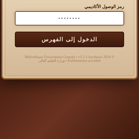
رمز الوصول الأكاديمي
الدخول إلى الفهرس
© 2024 Bibliothèque Universitaire Centrale • v3.2.1-bordeaux
Établissement accrédité • وزارة التعليم العالي