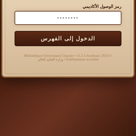
رمز الوصول الأكاديمي
الدخول إلى الفهرس
© 2024 Bibliothèque Universitaire Centrale • v3.2.1-bordeaux
Établissement accrédité • وزارة التعليم العالي